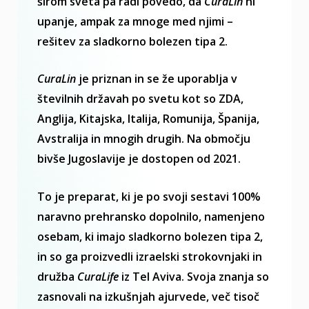
širom sveta pa radi povedo, da
CuraLin
ni
upanje, ampak za mnoge med njimi –
rešitev za sladkorno bolezen tipa 2.
CuraLin
je priznan in se že uporablja v
številnih državah po svetu kot so ZDA,
Anglija, Kitajska, Italija, Romunija, Španija,
Avstralija in mnogih drugih. Na območju
bivše Jugoslavije je dostopen od 2021.
To je preparat, ki je po svoji sestavi 100%
naravno prehransko dopolnilo, namenjeno
osebam, ki imajo sladkorno bolezen tipa 2,
in so ga proizvedli izraelski strokovnjaki in
družba
CuraLife
iz Tel Aviva. Svoja znanja so
zasnovali na izkušnjah ajurvede, več tisoč