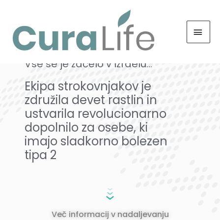
Naša zgodba
Vse se je začelo v Izraelu…
Ekipa strokovnjakov je
združila devet rastlin in
ustvarila revolucionarno
dopolnilo za osebe, ki
imajo sladkorno bolezen
tipa 2
Več informacij v nadaljevanju