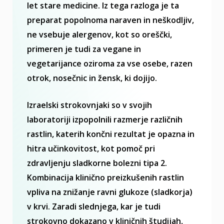
let stare medicine. Iz tega razloga je ta
preparat popolnoma naraven in neškodljiv,
ne vsebuje alergenov, kot so oreščki,
primeren je tudi za vegane in
vegetarijance oziroma za vse osebe, razen
otrok, nosečnic in žensk, ki dojijo.
Izraelski strokovnjaki so v svojih
laboratoriji izpopolnili razmerje različnih
rastlin, katerih končni rezultat je opazna in
hitra učinkovitost, kot pomoč pri
zdravljenju sladkorne bolezni tipa 2.
Kombinacija klinično preizkušenih rastlin
vpliva na znižanje ravni glukoze (sladkorja)
v krvi. Zaradi slednjega, kar je tudi
strokovno dokazano v kliničnih študijah,