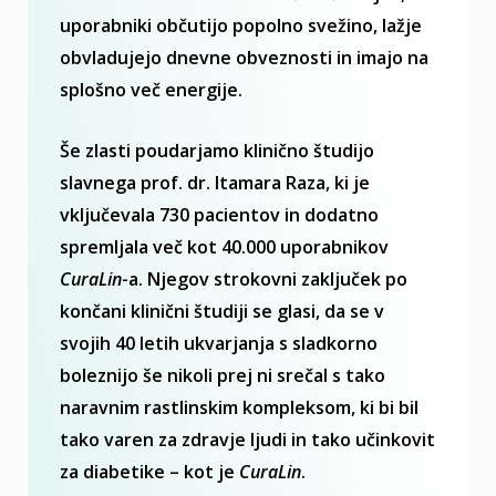
uporabniki občutijo popolno svežino, lažje
obvladujejo dnevne obveznosti in imajo na
splošno več energije.
Še zlasti poudarjamo klinično študijo
slavnega prof. dr. Itamara Raza, ki je
vključevala 730 pacientov in dodatno
spremljala več kot 40.000 uporabnikov
CuraLin
-a. Njegov strokovni zaključek po
končani klinični študiji se glasi, da se v
svojih 40 letih ukvarjanja s sladkorno
boleznijo še nikoli prej ni srečal s tako
naravnim rastlinskim kompleksom, ki bi bil
tako varen za zdravje ljudi in tako učinkovit
za diabetike – kot je
CuraLin
.